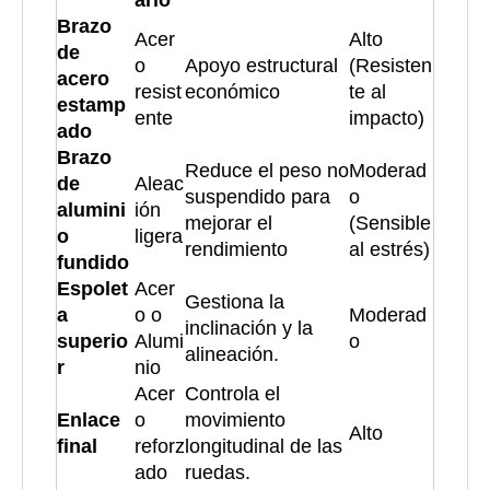
ario
Brazo
Acer
Alto
de
o
Apoyo estructural
(Resisten
acero
resist
económico
te al
estamp
ente
impacto)
ado
Brazo
Reduce el peso no
Moderad
de
Aleac
suspendido para
o
alumini
ión
mejorar el
(Sensible
o
ligera
rendimiento
al estrés)
fundido
Espolet
Acer
Gestiona la
a
o o
Moderad
inclinación y la
superio
Alumi
o
alineación.
r
nio
Acer
Controla el
Enlace
o
movimiento
Alto
final
reforz
longitudinal de las
ado
ruedas.