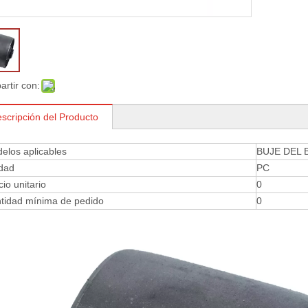
rtir con:
scripción del Producto
elos aplicables
BUJE DEL 
dad
PC
cio unitario
0
tidad mínima de pedido
0