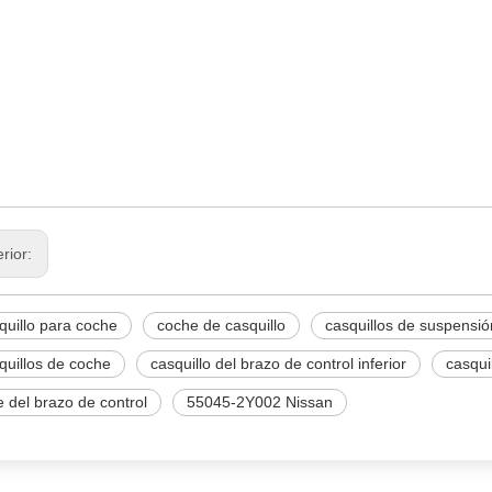
045-2Y002
OJINETE
STABILIZADOR DE ENLACE
erior:
quillo para coche
coche de casquillo
casquillos de suspensió
quillos de coche
casquillo del brazo de control inferior
casqui
e del brazo de control
55045-2Y002 Nissan