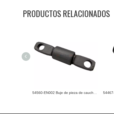
PRODUCTOS RELACIONADOS
54570-BB00A Buje de goma de la pieza de Nissan
54560-EN002 Buje de pieza de caucho Nissan