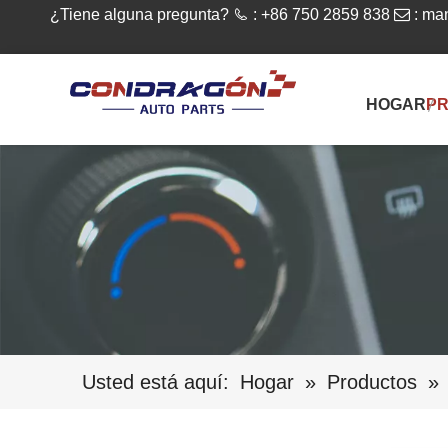
¿Tiene alguna pregunta?

: +86 750 2859 838

:
man
HOGAR
P
Usted está aquí:
Hogar
»
Productos
»