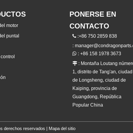
DUCTOS
PONERSE EN
CONTACTO
del motor
el puntal

:+86 750 2859 838
:
manager@condragonparts

: +86 158 1978 3673
control

: Montaña Loutang númer
1, distrito de Tang'an, ciudad
ión
de Longsheng, ciudad de
Kaiping, provincia de
Guangdong, República
Popular China
los derechos reservados |
Mapa del sitio