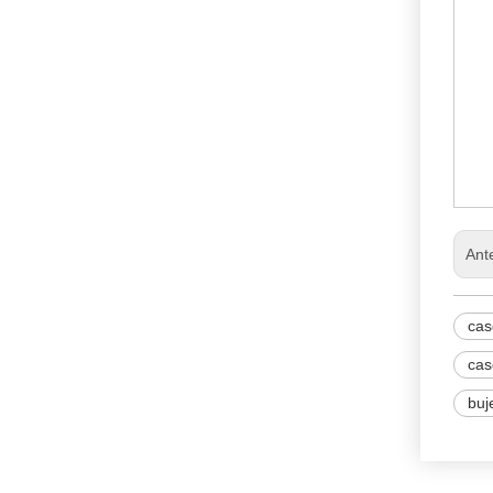
55
C
E
Ant
cas
cas
buj