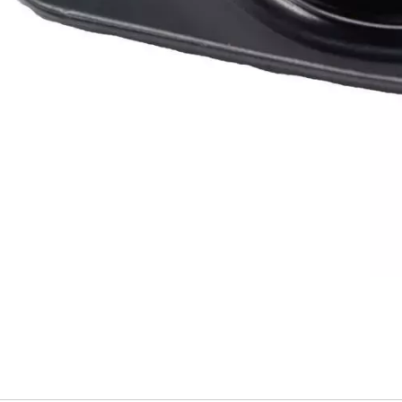
ISSAN
320-4CL0B
ntaje del puntal