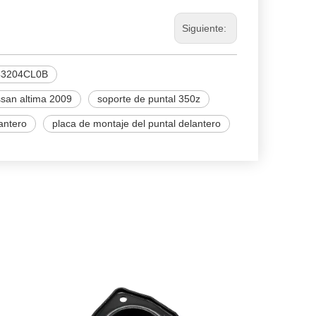
Siguiente:
43204CL0B
ssan altima 2009
soporte de puntal 350z
lantero
placa de montaje del puntal delantero