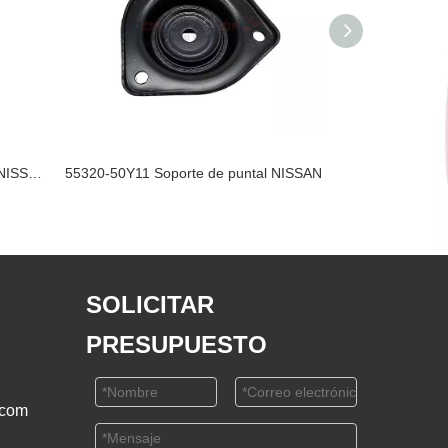
54320-AU701 Soporte de puntal NISSAN
55320-50Y11 Soporte de puntal NISSAN
55320-50Y11 So
SOLICITAR
PRESUPUESTO
.com