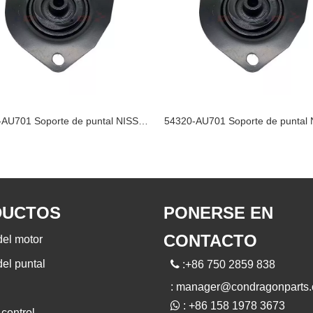
54320-AU701 Soporte de puntal NISSAN
DUCTOS
PONERSE EN
CONTACTO
del motor
el puntal

:+86 750 2859 838
:
manager@condragonparts

: +86 158 1978 3673
control