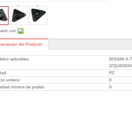
rtir con:
scripción del Producto
elos aplicables
NISSAN X-
IZQUIERD
dad
PC
cio unitario
0
tidad mínima de pedido
0