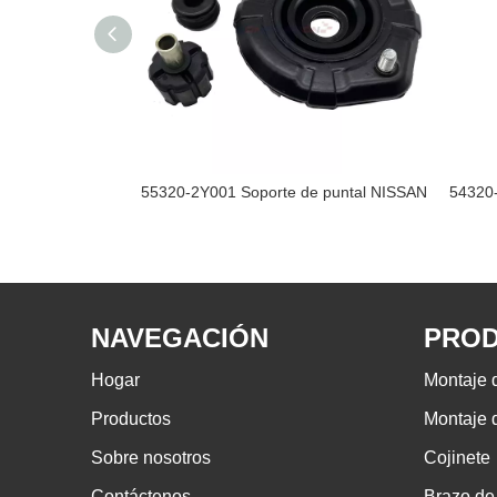
e puntal NISSAN
55320-2Y001 Soporte de puntal NISSAN
NAVEGACIÓN
PRO
Hogar
Montaje 
Productos
Montaje d
Sobre nosotros
Cojinete
Contáctenos
Brazo de 