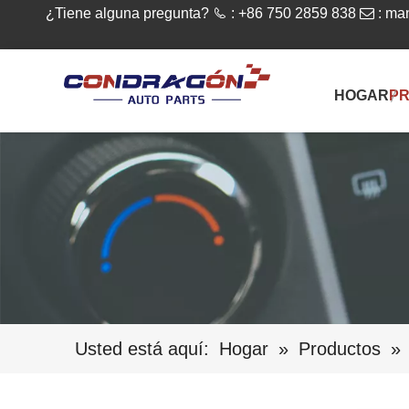
¿Tiene alguna pregunta?

: +86 750 2859 838

:
man
HOGAR
P
Usted está aquí:
Hogar
»
Productos
»