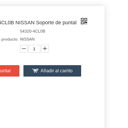
4CL0B NISSAN Soporte de puntal
54320-4CL0B
 producto:
NISSAN
untar
Añadir al carrito